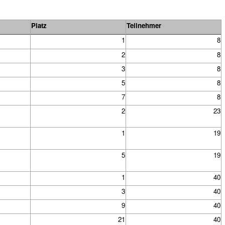
Platz
Teilnehmer
1
8
2
8
3
8
5
8
7
8
2
23
1
19
5
19
1
40
3
40
9
40
21
40