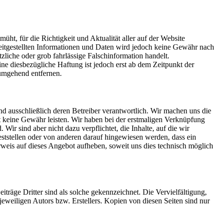
ht, für die Richtigkeit und Aktualität aller auf der Website
reitgestellten Informationen und Daten wird jedoch keine Gewähr nach
liche oder grob fahrlässige Falschinformation handelt.
e diesbezügliche Haftung ist jedoch erst ab dem Zeitpunkt der
umgehend entfernen.
ind ausschließlich deren Betreiber verantwortlich. Wir machen uns die
eit keine Gewähr leisten. Wir haben bei der erstmaligen Verknüpfung
 Wir sind aber nicht dazu verpflichtet, die Inhalte, auf die wir
ststellen oder von anderen darauf hingewiesen werden, dass ein
Verweis auf dieses Angebot aufheben, soweit uns dies technisch möglich
iträge Dritter sind als solche gekennzeichnet. Die Vervielfältigung,
eweiligen Autors bzw. Erstellers. Kopien von diesen Seiten sind nur