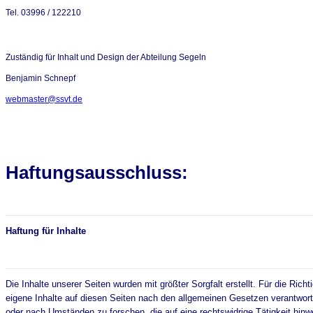
Tel. 03996 / 122210
Zuständig für Inhalt und Design der Abteilung Segeln
Benjamin Schnepf
webmaster@ssvt.de
Haftungsausschluss:
Haftung für Inhalte
Die Inhalte unserer Seiten wurden mit größter Sorgfalt erstellt. Für die Ric
eigene Inhalte auf diesen Seiten nach den allgemeinen Gesetzen verantwortl
oder nach Umständen zu forschen, die auf eine rechtswidrige Tätigkeit hin