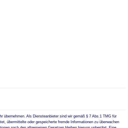
Gewähr übernehmen. Als Diensteanbieter sind wir gemäß § 7 Abs.1 TMG für
htet, übermittelte oder gespeicherte fremde Informationen zu überwachen
ationen nach den allgemeinen Gesetzen bleiben hiervon unberührt. Eine