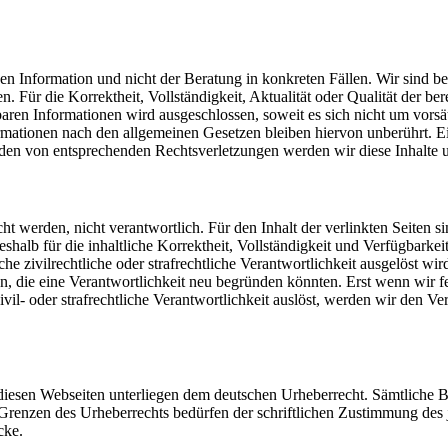
 Information und nicht der Beratung in konkreten Fällen. Wir sind bemü
Für die Korrektheit, Vollständigkeit, Aktualität oder Qualität der be
en Informationen wird ausgeschlossen, soweit es sich nicht um vorsätz
ationen nach den allgemeinen Gesetzen bleiben hiervon unberührt. Ein
den von entsprechenden Rechtsverletzungen werden wir diese Inhalte 
cht werden, nicht verantwortlich. Für den Inhalt der verlinkten Seiten s
deshalb für die inhaltliche Korrektheit, Vollständigkeit und Verfügbark
 zivilrechtliche oder strafrechtliche Verantwortlichkeit ausgelöst wird.
 die eine Verantwortlichkeit neu begründen könnten. Erst wenn wir fe
ivil- oder strafrechtliche Verantwortlichkeit auslöst, werden wir den 
 diesen Webseiten unterliegen dem deutschen Urheberrecht. Sämtliche Be
Grenzen des Urheberrechts bedürfen der schriftlichen Zustimmung des j
cke.