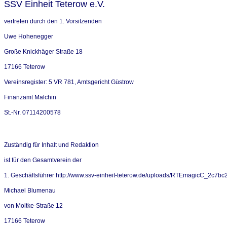
SSV Einheit Teterow e.V.
vertreten durch den 1. Vorsitzenden
Uwe Hohenegger
Große Knickhäger Straße 18
17166 Teterow
Vereinsregister: 5 VR 781, Amtsgericht Güstrow
Finanzamt Malchin
St.-Nr. 07114200578
Zuständig für Inhalt und Redaktion
ist für den Gesamtverein der
1. Geschäftsführer http://www.ssv-einheit-teterow.de/uploads/RTEmagicC_2c7bc22
Michael Blumenau
von Moltke-Straße 12
17166 Teterow