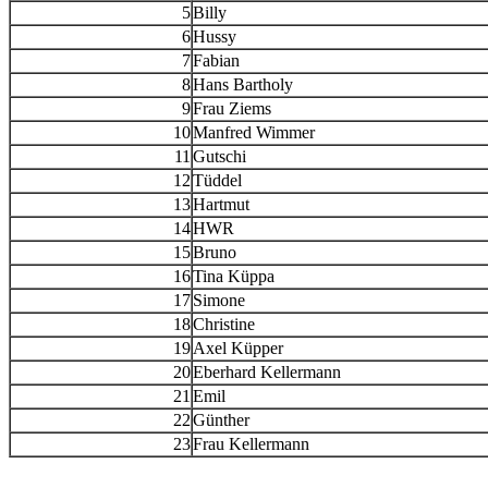
5
Billy
6
Hussy
7
Fabian
8
Hans Bartholy
9
Frau Ziems
10
Manfred Wimmer
11
Gutschi
12
Tüddel
13
Hartmut
14
HWR
15
Bruno
16
Tina Küppa
17
Simone
18
Christine
19
Axel Küpper
20
Eberhard Kellermann
21
Emil
22
Günther
23
Frau Kellermann