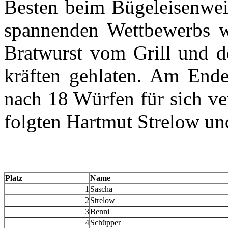
Besten beim Bügeleisenwei
spannenden Wettbewerbs wu
Bratwurst vom Grill und d
kräften gehlaten. Am End
nach 18 Würfen für sich ve
folgten Hartmut Strelow u
Platz
Name
1
Sascha
2
Strelow
3
Benni
4
Schüpper