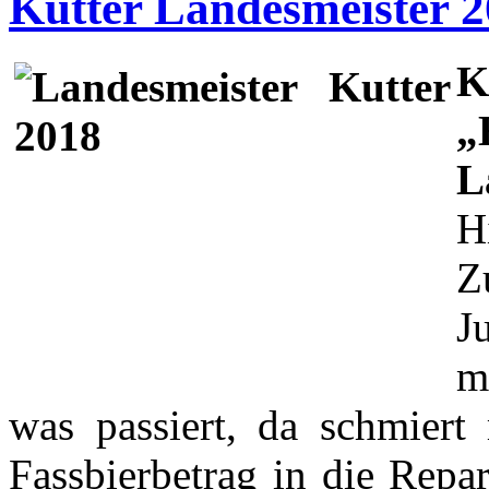
Kutter Landesmeister 
K
L
H
Z
J
m
was passiert, da schmiert 
Fassbierbetrag in die Repa